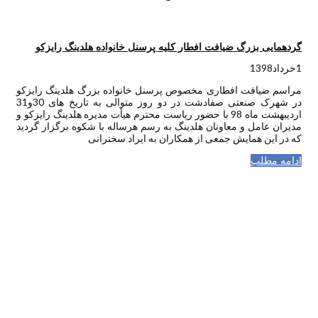
گردهمایی بزرگ ضیافت افطار کلیه پرسنل خانواده هلدینگ رایزکو
1خرداد1398
مراسم ضیافت افطاری مخصوص پرسنل خانواده بزرگ هلدینگ رایزکو
در شهرک صنعتی صفادشت در دو روز متوالی به تاریخ های 30و31
اردیبهشت ماه 98 با حضور ریاست محترم هیأت مدیره هلدینگ رایزکو و
مدیران عامل و معاونان هلدینگ به رسم هرساله با شکوه برگزار گردید
که در این همایش جمعی از همکاران به ایراد سخنرانی
ادامه مطلب