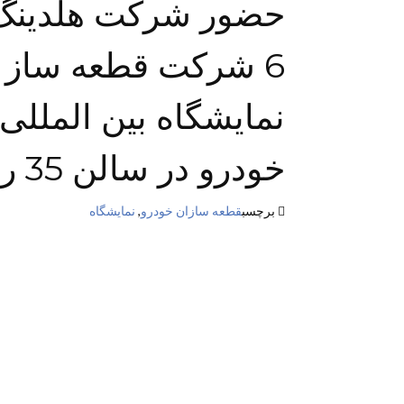
حضور شرکت هلدینگ ر
6 شرکت قطعه ساز د
نمایشگاه بین الملل
خودرو در سالن 35 را به اطلاع می­رساند.
برچسب
قطعه سازان خودرو
,
نمایشگاه
27607000 - 021